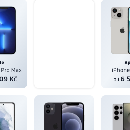
le
Ap
 Pro Max
iPhone
09 Kč
6 
Od