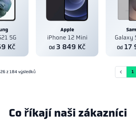
ung
Apple
Sam
S21 5G
iPhone 12 Mini
Galaxy 
69 Kč
3 849 Kč
17 
Od
Od
26
z
184
výsledků
1
Co říkají naši zákazníci