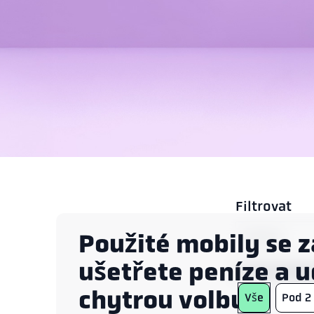
Filtrovat
Použité mobily se 
Filtrovat
ušetřete peníze a u
Cenová katego
chytrou volbu
Vše
Pod 2