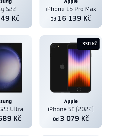
sung
Apple
xy S22
iPhone 15 Pro Max
449 Kč
16 139 Kč
Od
-330 Kč
sung
Apple
S23 Ultra
iPhone SE (2022)
589 Kč
3 079 Kč
Od