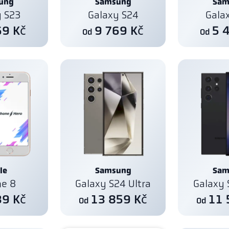
ung
Samsung
Sam
y S23
Galaxy S24
Gala
69 Kč
9 769 Kč
5 
Od
Od
le
Samsung
Sam
ne 8
Galaxy S24 Ultra
Galaxy 
39 Kč
13 859 Kč
11 
Od
Od