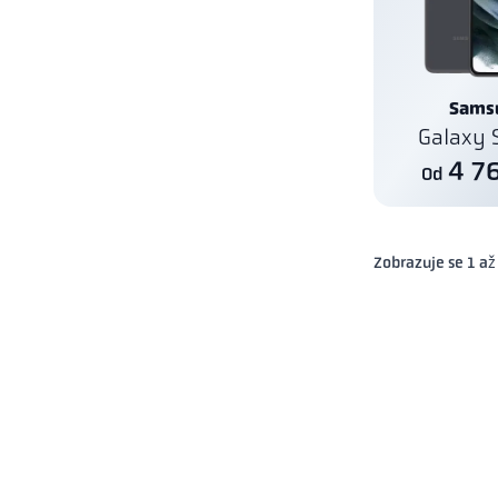
Sams
Galaxy 
4 7
Od
Zobrazuje se
1
až