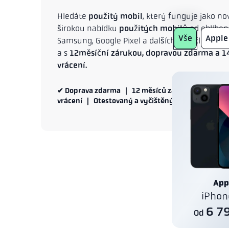
Hledáte
použitý mobil
, který funguje jako n
Značka
širokou nabídku
použitých mobilů
od oblíben
Vše
Apple
Samsung, Google Pixel a dalších – pečlivě ot
a s
12měsíční zárukou, dopravou zdarma a 1
vrácení.
✔ Doprava zdarma | 12 měsíců záruky | Funguje
vrácení | Otestovaný a vyčištěný
App
iPhon
6 7
Od