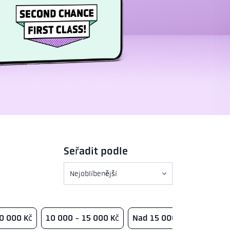
Seřadit podle
used_phones.sorting.sort_products
used_phones.sorting.sort_description
10 000 Kč
10 000 - 15 000 Kč
Nad 15 000 Kč