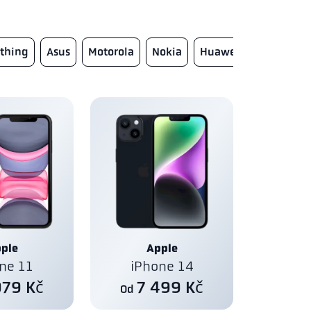
thing
Asus
Motorola
Nokia
Huawei
Doro
Fa
ple
Apple
ne 11
iPhone 14
979 Kč
7 499 Kč
Od