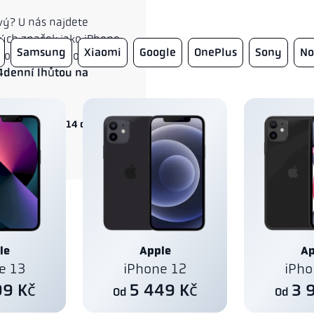
ový? U nás najdete
ých značek jako iPhone,
Samsung
Xiaomi
Google
OnePlus
Sony
No
estovaných, obnovených
4denní lhůtou na
 jako nový | 14 dní na
le
Apple
Ap
e 13
iPhone 12
iPho
99 Kč
5 449 Kč
3 
Od
Od