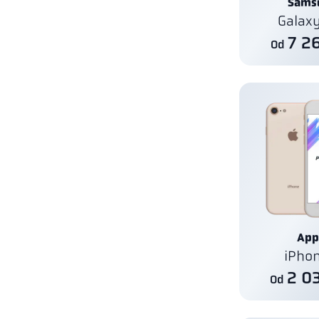
Sams
Galax
7 2
Od
App
iPho
2 0
Od