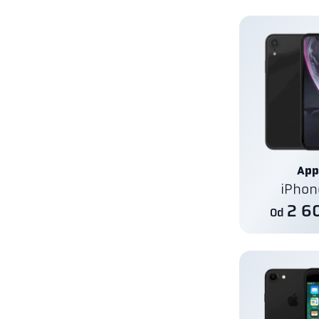
App
iPhon
2 6
Od