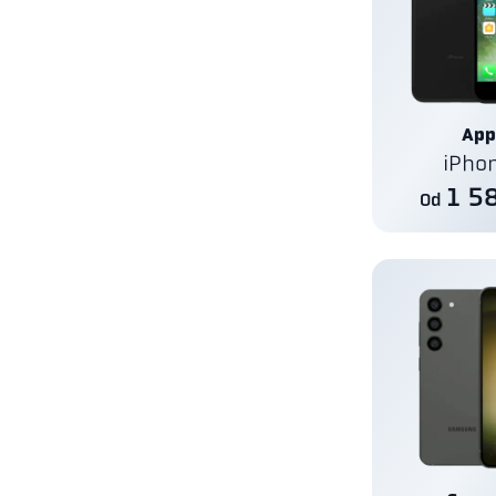
App
iPho
1 5
Od