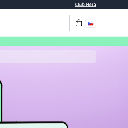
Club Hero
K pokladně
Váš košík je pr