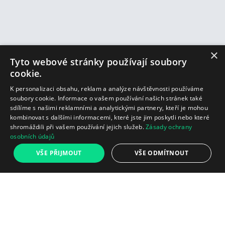
×
Tyto webové stránky používají soubory
cookie.
K personalizaci obsahu, reklam a analýze návštěvnosti používáme
soubory cookie. Informace o vašem používání našich stránek také
sdílíme s našimi reklamními a analytickými partnery, kteří je mohou
kombinovat s dalšími informacemi, které jste jim poskytli nebo které
shromáždili při vašem používání jejich služeb.
Zásady ochrany
osobních údajů
10 789 Kč
VŠE PŘIJMOUT
VŠE ODMÍTNOUT
Spust
Přidat do košíku