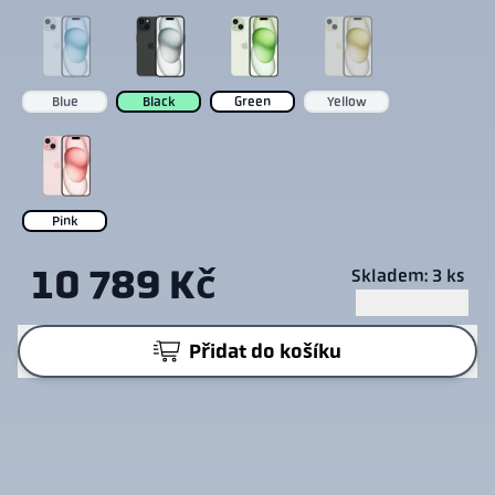
Blue
Black
Green
Yellow
Pink
10 789 Kč
Skladem: 3 ks
Přidat do košíku