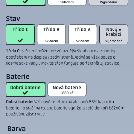
Skladem
Vyprodáno
Stav
Třída C
Třída B
Třída A
Nový v
krabici
Skladem
Skladem
Vyprodáno
Třída C:
Zařízení může mít výraznější škrábance a známky
opotřebení na displeji i zadní straně. Jedná se však pouze o
kosmetické vady. Jinak telefon funguje perfektně!
Zjistit více
Baterie
Dobrá baterie
Nová baterie
+880 Kč
Dobrá baterie:
Váš nový telefon má alespoň 85% kapacitu
baterie. To stačí na to, aby baterie vydržela celý den při běžném
používání.
Zjistit více
Barva