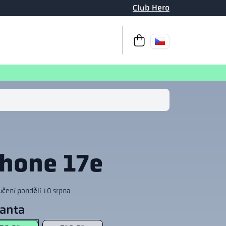
Club Hero
K pokladně
Váš košík je pr
Phone 17e
učení pondělí 10 srpna
ianta