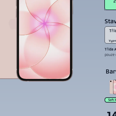
2
Sta
Tří
Vypr
Třída 
pouze 
Bar
Soft 
1