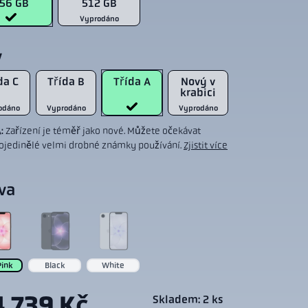
56 GB
512 GB
Vyprodáno
v
da C
Třída B
Třída A
Nový v
krabici
odáno
Vyprodáno
Vyprodáno
A:
Zařízení je téměř jako nové. Můžete očekávat
ojedinělé velmi drobné známky používání.
Zjistit více
va
Pink
Black
White
4 739 Kč
Skladem: 2 ks