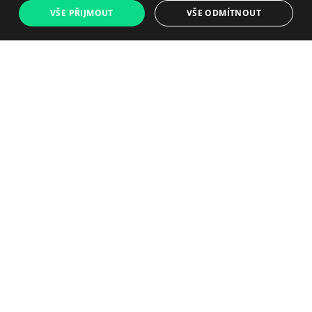
VŠE PŘIJMOUT
VŠE ODMÍTNOUT
Plně funkční
Nabíjecí kabel je
Testováno podle kontrolního
součástí
seznamu o 50 bodech
Kabel je součástí balení. V
dalším kroku si můžete
přidat lepší nabíječku.