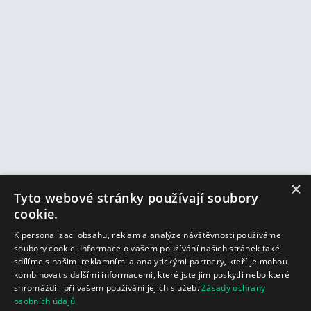
×
Tyto webové stránky používají soubory
cookie.
K personalizaci obsahu, reklam a analýze návštěvnosti používáme
soubory cookie. Informace o vašem používání našich stránek také
sdílíme s našimi reklamními a analytickými partnery, kteří je mohou
kombinovat s dalšími informacemi, které jste jim poskytli nebo které
shromáždili při vašem používání jejich služeb.
Zásady ochrany
osobních údajů