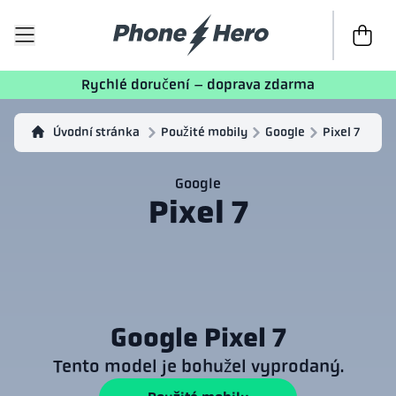
K poklad
Rychlé doručení – doprava zdarma
Úvodní stránka
Použité mobily
Google
Pixel 7
Google
Pixel 7
Google Pixel 7
Tento model je bohužel vyprodaný.