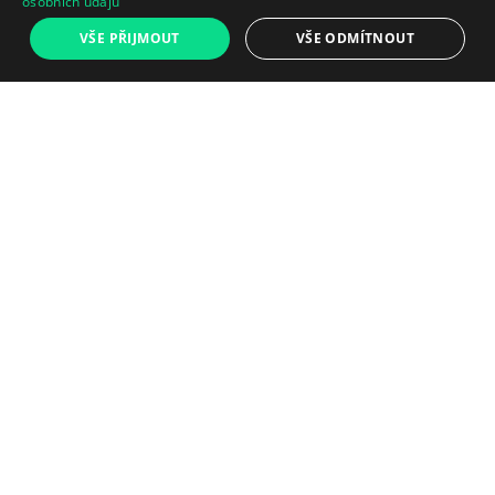
osobních údajů
VŠE PŘIJMOUT
VŠE ODMÍTNOUT
Plně funkční
Nabíjecí kabel je
Testováno podle kontrolního
součástí
seznamu o 50 bodech
Kabel je součástí balení. V
dalším kroku si můžete
přidat lepší nabíječku.