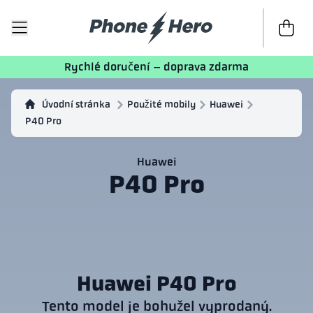
K poklad
Rychlé doručení – doprava zdarma
Úvodní stránka
Použité mobily
Huawei
P40 Pro
Huawei
P40 Pro
Huawei P40 Pro
Tento model je bohužel vyprodaný.