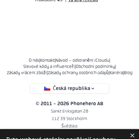
O nás
|
Kontakt
|
Návod – odstranění iCloudu
|
Slevové kódy a influenceři
|
Obchodní podmínky
|
Zásady vrácení zboží
|
Zásady ochrany osobních údajů
|
Kariéra
|
Blog
Česká republika
© 2011 - 2026 Phonehero AB
Sankt Eriksgatan 28
112 39 Stockholm
Švédsko
×
IČO 556839-9231