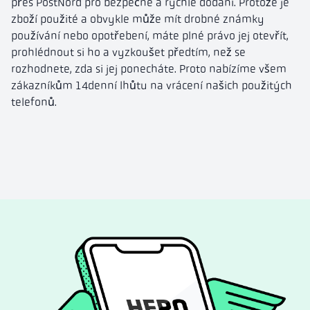
přes PostNord pro bezpečné a rychlé dodání. Protože je
zboží použité a obvykle může mít drobné známky
používání nebo opotřebení, máte plné právo jej otevřít,
prohlédnout si ho a vyzkoušet předtím, než se
rozhodnete, zda si jej ponecháte. Proto nabízíme všem
zákazníkům 14denní lhůtu na vrácení našich použitých
telefonů.