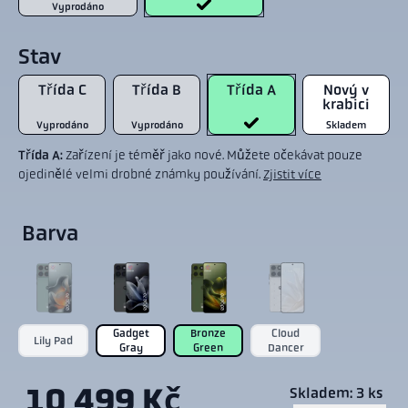
Vyprodáno
Stav
Třída C
Třída B
Třída A
Nový v
krabici
Vyprodáno
Vyprodáno
Skladem
Třída A:
Zařízení je téměř jako nové. Můžete očekávat pouze
ojedinělé velmi drobné známky používání.
Zjistit více
Barva
Gadget
Bronze
Cloud
Lily Pad
Gray
Green
Dancer
10 499 Kč
Skladem: 3 ks