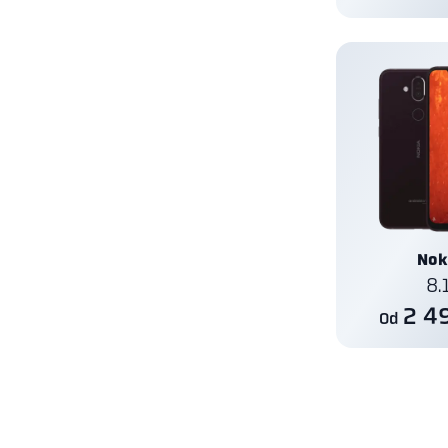
Nok
8.
2 4
Od