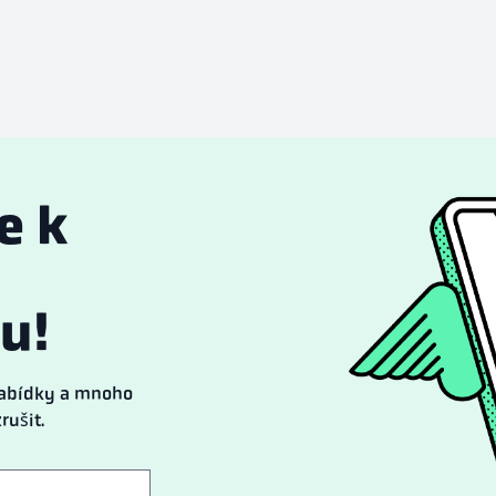
e k
u!
 nabídky a mnoho
rušit.