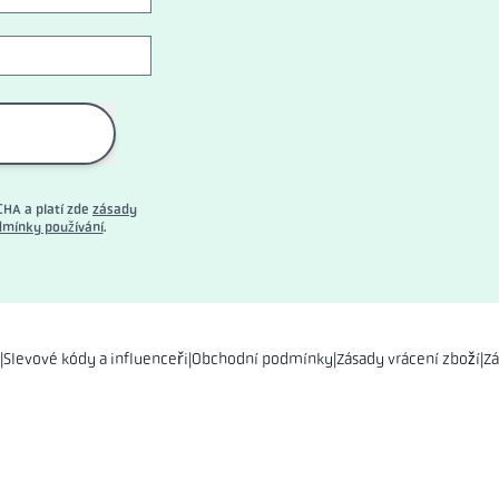
CHA a platí zde
zásady
mínky používání
.
|
Slevové kódy a influenceři
|
Obchodní podmínky
|
Zásady vrácení zboží
|
Zá