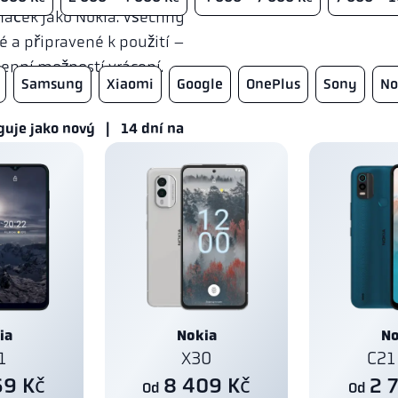
aček jako Nokia. Všechny
 a připravené k použití –
enní možností vrácení.
Samsung
Xiaomi
Google
OnePlus
Sony
No
uje jako nový | 14 dní na
ia
Nokia
No
1
X30
C21
69 Kč
8 409 Kč
2 
Od
Od