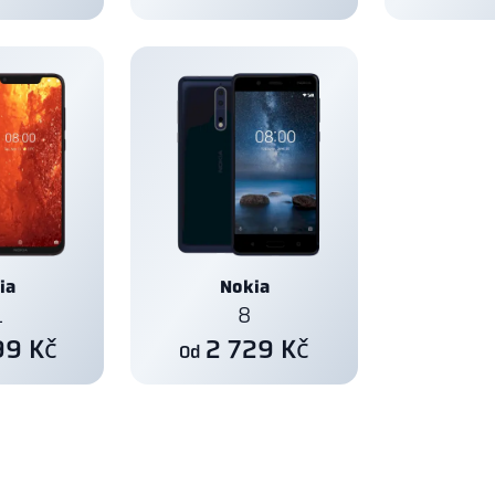
ia
Nokia
1
8
99 Kč
2 729 Kč
Od