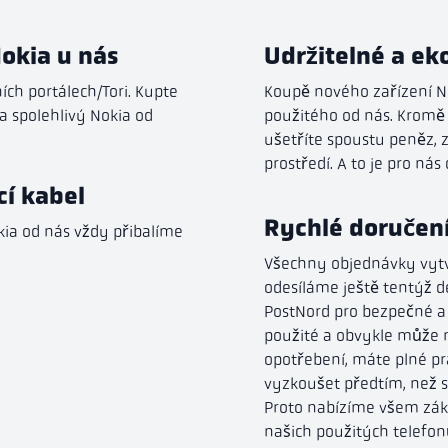
Nokia u nás
Udržitelné a e
ch portálech/Tori. Kupte
Koupě nového zařízení No
a spolehlivý Nokia od
použitého od nás. Kromě 
ušetříte spoustu peněz,
prostředí. A to je pro nás 
cí kabel
Rychlé doručení
ia od nás vždy přibalíme
Všechny objednávky vytv
odesíláme ještě tentýž d
PostNord pro bezpečné a 
použité a obvykle může 
opotřebení, máte plné prá
vyzkoušet předtím, než s
Proto nabízíme všem zák
našich použitých telefon