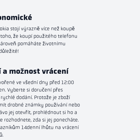
konomické
kia stojí výrazně více než koupě
toho, že koupí použitého telefonu
 zároveň pomáháte životnímu
důležité!
 a možnost vrácení
ořené ve všední dny před 12:00
en. Vyberte si doručení přes
rychlé dodání. Protože je zboží
mít drobné známky používání nebo
vo jej otevřít, prohlédnout si ho a
e rozhodnete, zda si jej ponecháte.
azníkům 14denní lhůtu na vrácení
ů.