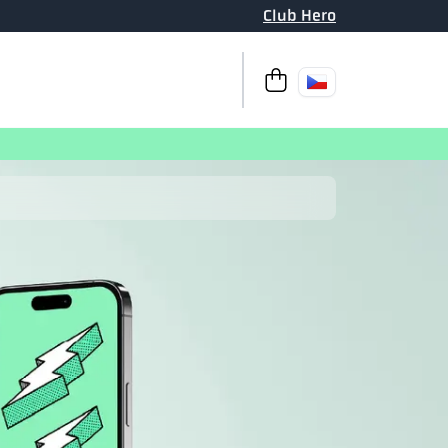
Club Hero
K pokladně
Váš košík je pr