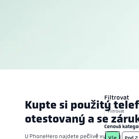
Filtrovat
Kupte si použitý tele
Filtrovat
otestovaný a se záru
Cenová katego
U PhoneHero najdete pečlivě vybraný sortim
Vše
Pod 2