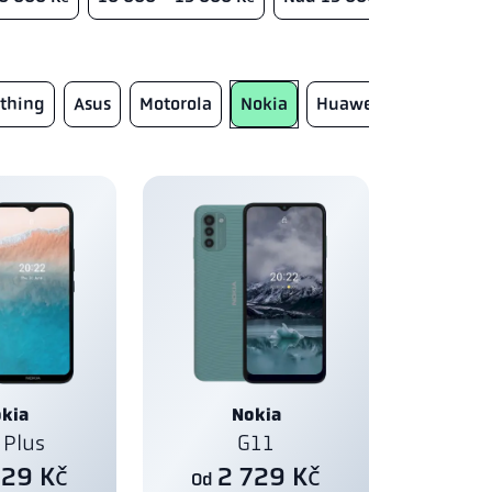
thing
Asus
Motorola
Nokia
Huawei
Doro
Fa
kia
Nokia
 Plus
G11
729 Kč
2 729 Kč
Od