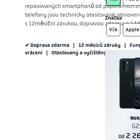
repasovaných smartphonů od populárních zn
telefony jsou technicky otestované, obnovené
Značka
s 12měsíční zárukou, dopravou zdarma a 14d
Vše
Apple
✔ Doprava zdarma | 12 měsíců záruky | Fung
vrácení | Otestovaný a vyčištěný
Nok
G2
2 2
Od