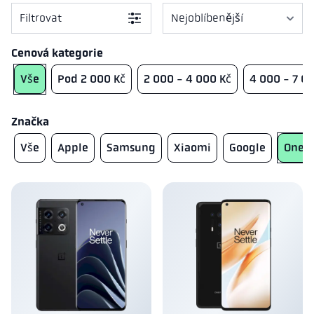
Filtrovat
used_phones.sorting.sort_p
used_phones.sorting.sort_de
Cenová kategorie
Vše
Pod 2 000 Kč
2 000 - 4 000 Kč
4 000 - 7 0
Značka
Vše
Apple
Samsung
Xiaomi
Google
OneP