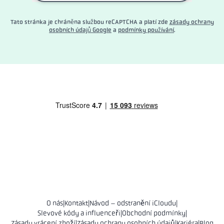
Tato stránka je chráněna službou reCAPTCHA a platí zde
zásady ochrany
osobních údajů Google
a
podmínky používání
.
O nás
|
Kontakt
|
Návod – odstranění iCloudu
|
Slevové kódy a influenceři
|
Obchodní podmínky
|
Zásady vrácení zboží
|
Zásady ochrany osobních údajů
|
Kariéra
|
Blog