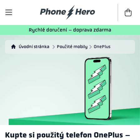
K poklad
Rychlé doručení – doprava zdarma
Úvodní stránka
Použité mobily
OnePlus
Kupte si použitý telefon OnePlus –