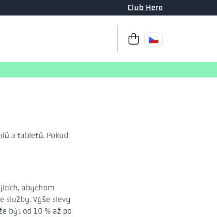
Club Hero
K pokladně
Váš košík je pr
ů a tabletů. Pokud
jících, abychom
e služby. Výše slevy
ůže být od 10 % až po