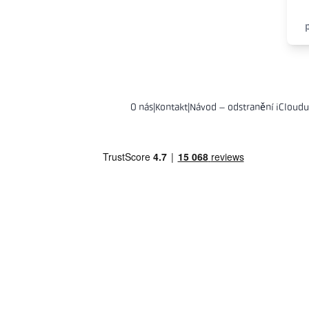
O nás
|
Kontakt
|
Návod – odstranění iCloudu