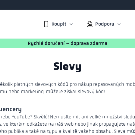
Koupit
Podpora
Rychlé doručení – doprava zdarma
Slevy
lik platných slevových kódů pro nákup repasovaných mobil
amu nebo marketing, můžete získat slevový kód!
luencery
nebo YouTube? Skvělé! Nemusíte mít ani velké množství sledu
ás, ve kterém odkážete na náš web nebo jinak propagujete naš
ašeho publika a také na typu a kvalitě vašeho obsahu. Sleva m