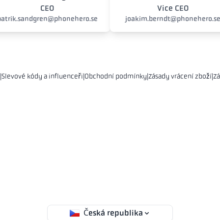
CEO
Vice CEO
patrik.sandgren@phonehero.se
joakim.berndt@phonehero.s
|
Slevové kódy a influenceři
|
Obchodní podmínky
|
Zásady vrácení zboží
|
Zá
Česká republika