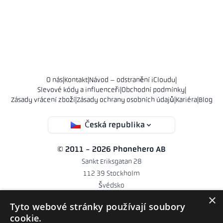
O nás
|
Kontakt
|
Návod – odstranění iCloudu
|
Slevové kódy a influenceři
|
Obchodní podmínky
|
Zásady vrácení zboží
|
Zásady ochrany osobních údajů
|
Kariéra
|
Blog
Česká republika
© 2011 - 2026 Phonehero AB
Sankt Eriksgatan 28
112 39 Stockholm
Švédsko
×
IČO 556839-9231
Tyto webové stránky používají soubory
hello@phonehero.cz
cookie.
+46 10 551 5854
· Pracovní dny 8:30–16:30