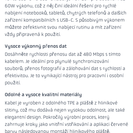
60W výkonu, což z něj činí ideální řešení pro rychlé
nabíjení notebooků, tabletů, chytrých telefonů a dalších
zařízení kompatibilních s USB-C. S působivým výkonem
můžete zefektivnit svou nabíjecí rutinu a mít zařízení
vždy připravená k použití.
Vysoce výkonný přenos dat
Dosáhněte rychlosti přenosu dat až 480 Mbps s tímto
kabelem. Je ideální pro plynulé synchronizování
souborů, přenos fotografií a zálohování dat s rychlostí a
efektivitou. Je to vynikající nástroj pro pracovní i osobní
použití.
Odolné a vysoce kvalitní materiály
Kabel je vyroben z odolného TPE a pláště z hliníkové
slitiny, což mu dodává nejen vysokou odolnost, ale také
elegantní design. Pokročilý výrobní proces, který
zahrnuje kroky jako vnitřní vstřikování a aplikaci červené
barvy následovanou montáží hliníkového pláště,