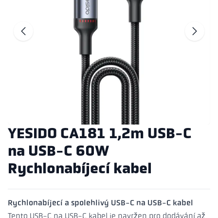
Přejít na před
P
YESIDO CA181 1,2m USB-C
na USB-C 60W
Rychlonabíjecí kabel
Rychlonabíjecí a spolehlivý USB-C na USB-C kabel
Tento USB-C na USB-C kabel je navržen pro dodávání až