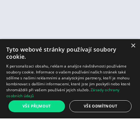
×
Tyto webové stránky používají soubory
cookie.
K personalizaci obsahu, reklam a analýze návštěvnosti používáme
soubory cookie. Informace o vašem používání našich stránek také
sdílíme s našimi reklamními a analytickými partnery, kteří je mohou
kombinovat s dalšími informacemi, které jste jim poskytli nebo které
shromáždili při vašem používání jejich služeb.
Zásady ochrany
osobních údajů
1 019 Kč
VŠE PŘIJMOUT
VŠE ODMÍTNOUT
Spust
Přidat do košíku