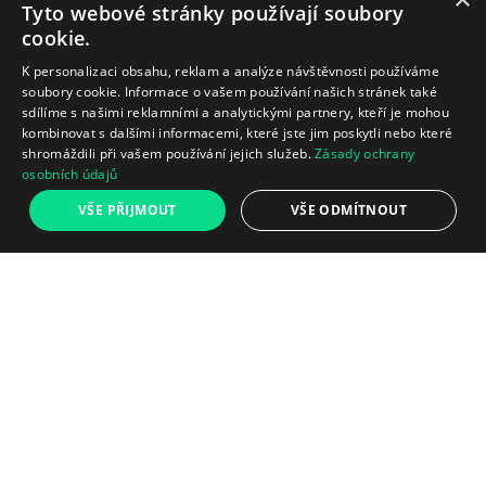
Tyto webové stránky používají soubory
cookie.
K personalizaci obsahu, reklam a analýze návštěvnosti používáme
soubory cookie. Informace o vašem používání našich stránek také
sdílíme s našimi reklamními a analytickými partnery, kteří je mohou
kombinovat s dalšími informacemi, které jste jim poskytli nebo které
shromáždili při vašem používání jejich služeb.
Zásady ochrany
osobních údajů
VŠE PŘIJMOUT
VŠE ODMÍTNOUT