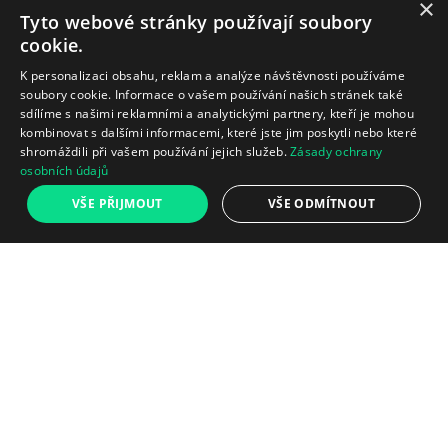
×
Tyto webové stránky používají soubory
cookie.
K personalizaci obsahu, reklam a analýze návštěvnosti používáme
soubory cookie. Informace o vašem používání našich stránek také
sdílíme s našimi reklamními a analytickými partnery, kteří je mohou
kombinovat s dalšími informacemi, které jste jim poskytli nebo které
shromáždili při vašem používání jejich služeb.
Zásady ochrany
osobních údajů
VŠE PŘIJMOUT
VŠE ODMÍTNOUT