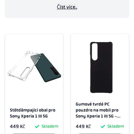
Číst více..
Gumové tvrdé PC
Stötdämpající obal pro
pouzdro na mobil pro
Sony Xperia 1 III 5G
Sony Xperia 1 III 5G -
Černé
449 Kč
449 Kč
Skladem
Skladem