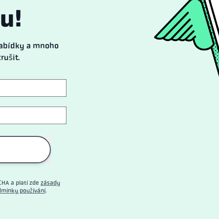
u!
 nabídky a mnoho
rušit.
CHA a platí zde
zásady
mínky používání
.