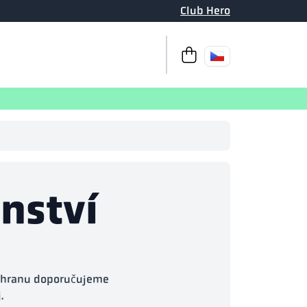
Club Hero
K pokladně
Váš košík je pr
enství
ochranu doporučujeme
.