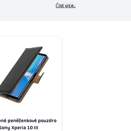
Číst více..
ené peněženkové pouzdro
Sony Xperia 10 III