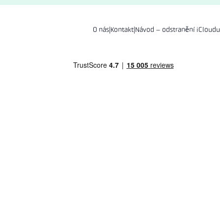
O nás
|
Kontakt
|
Návod – odstranění iCloudu