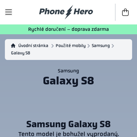
K poklad
Rychlé doručení – doprava zdarma
Úvodní stránka
Použité mobily
Samsung
Galaxy S8
Samsung
Galaxy S8
Samsung Galaxy S8
Tento model je bohužel vyprodaný.