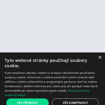
×
Tyto webové stránky používají soubory
cookie.
K personalizaci obsahu, reklam a analýze návštěvnosti používáme
soubory cookie. Informace o vašem používání našich stránek také
sdílíme s našimi reklamními a analytickými partnery, kteří je mohou
kombinovat s dalšími informacemi, které jste jim poskytli nebo které
shromáždili při vašem používání jejich služeb.
Zásady ochrany
osobních údajů
VŠE PŘIJMOUT
VŠE ODMÍTNOUT