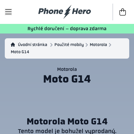
K poklad
Rychlé doručení – doprava zdarma
Úvodní stránka
Použité mobily
Motorola
Moto G14
Motorola
Moto G14
Motorola Moto G14
Tento model je bohužel vyprodaný.