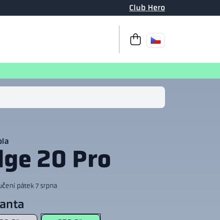
Club Hero
K pokladně
Váš košík je pr
ola
dge 20 Pro
čení pátek 7 srpna
ianta