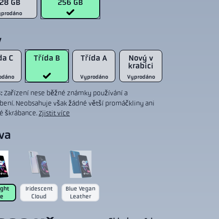
28 GB
256 GB
yprodáno
v
da C
Třída B
Třída A
Nový v
krabici
odáno
Vyprodáno
Vyprodáno
B:
Zařízení nese běžné známky používání a
bení. Neobsahuje však žádné větší promáčkliny ani
é škrábance.
Zjistit více
va
ight
Iridescent
Blue Vegan
ue
Cloud
Leather