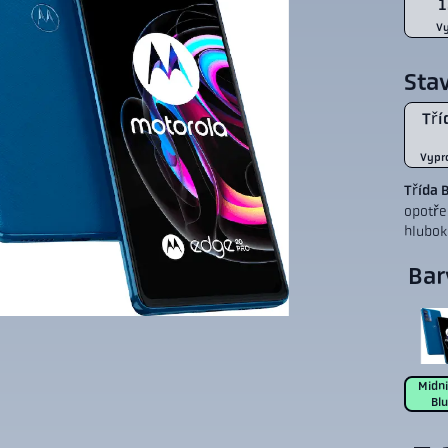
1
V
Sta
Tří
Vypr
Třída 
opotře
hlubok
Bar
Midn
Bl